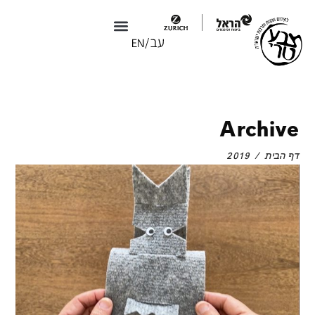
צבע טרי X טולמנ׳ס
צבע טרי 2026
Archive
דף הבית
/
2019