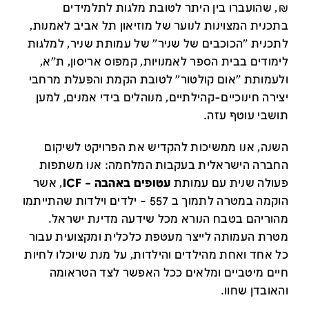
₪, שהועברו בין היתר
לטובת מלגות לתלמידים
בתכנית המצוינות לנוער של מוזיאון תל אביב לאמנות
,
לתכנית "הכוכבים של שניר" של עמותת שניר, למלגות
לימודים בבית הספר לאמנויות, קמפוס אריסון, ת"א,
ולעמותת "אום קולטור" לטובת הקמת והפעלת מרחבי
יצירה חינוכיים-קהילתיים, מנוהלים בידי אמנים, למען
תושבי עוטף עזה
.
השנה, אנו ממשיכות להקדיש את הפרויקט לשיקום
החברה הישראלית בעקבות המלחמה: אנו משתפות
פעולה
שנית
עם עמותת
עטופים באהבה – ICF
, אשר
הוקמה
במטרה לתמוך ב 557 – ילדים וילדות שהתייתמו
מהוריהם בטבח הנורא מכל שידעה מדינת ישראל
.
מטרת העמותה לייצר מעטפת כלכלית ומקצועית עבור
כל אחד ואחת מהילדים והילדות, על מנת שיוכלו לחיות
חיים מיטביים ומלאים ככל האפשר לצד הטראומה
והאובדן שחוו.