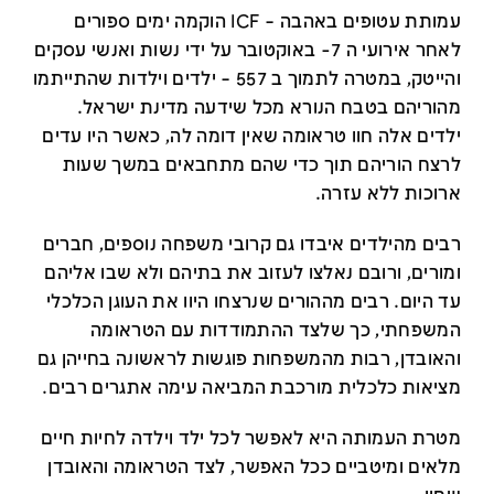
עמותת עטופים באהבה – ICF הוקמה ימים ספורים
לאחר אירועי ה 7- באוקטובר על ידי נשות ואנשי עסקים
והייטק, במטרה לתמוך ב 557 – ילדים וילדות שהתייתמו
מהוריהם בטבח הנורא מכל שידעה מדינת ישראל.
ילדים אלה חוו טראומה שאין דומה לה, כאשר היו עדים
לרצח הוריהם תוך כדי שהם מתחבאים במשך שעות
ארוכות ללא עזרה.
רבים מהילדים איבדו גם קרובי משפחה נוספים, חברים
ומורים, ורובם נאלצו לעזוב את בתיהם ולא שבו אליהם
עד היום. רבים מההורים שנרצחו היוו את העוגן הכלכלי
המשפחתי, כך שלצד ההתמודדות עם הטראומה
והאובדן, רבות מהמשפחות פוגשות לראשונה בחייהן גם
מציאות כלכלית מורכבת המביאה עימה אתגרים רבים.
מטרת העמותה היא לאפשר לכל ילד וילדה לחיות חיים
מלאים ומיטביים ככל האפשר, לצד הטראומה והאובדן