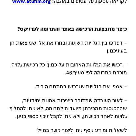
לקריאה נוספת על עטופים באהבה:
www.atufim.org
כיצד מתבצעת הרכישה באתר והתרומה לפרויקט?
– דפדפו בין הגלויות השונות ובחרו את אלו שמוצאות חן
בעיניכם.ן
– רכשו את הגלויות האהובות עליכם.ן! כל רכישת גלויה
מוכרת כתרומה לפי סעיף 46.
– אספו את הגלויות שנרכשו במתחם היריד.
– לאור העובדה שמדובר ביצירות אמנות יחידניות,
שההכנסות ממכירתן מיועדות לתרומה, לא ניתן להחליף
גלויות לאחר רכישתן, ולא ניתן לקבל זיכוי כספי בגינן.
לשאלות ומידע נוסף ניתן ליצור קשר במייל