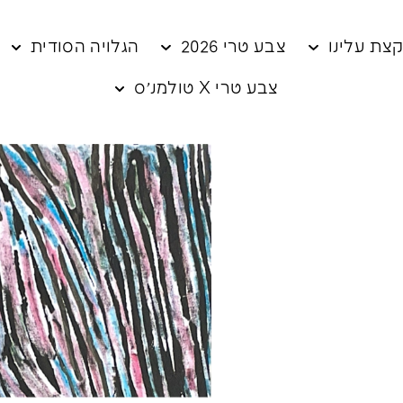
צת עלינו
צבע טרי 2026
הגלויה הסודית
צבע טרי X טולמנ׳ס