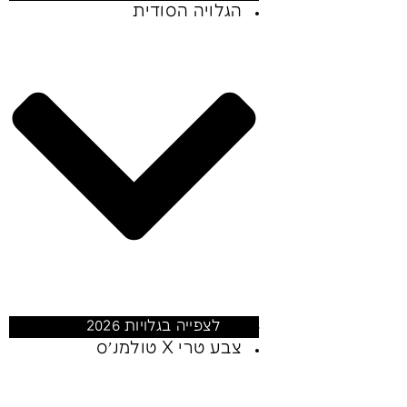
הגלויה הסודית
לצפייה בגלויות 2026
צבע טרי X טולמנ׳ס