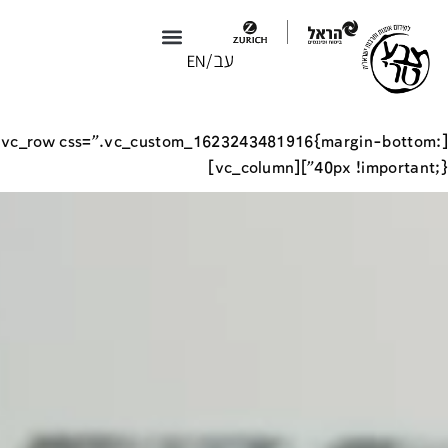
צבע טרי X טולמנ׳ס
צבע טרי 2026
[vc_row css=".vc_custom_1623243481916{margin-bottom:
40px !important;}"][vc_column]