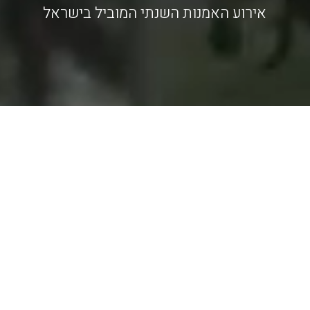
[/vc_column][/vc_row][vc_row][vc_column][vc_empty_space
height="30px"][vc_column_text]
נרגשות להכריז על צבע טרי 2023