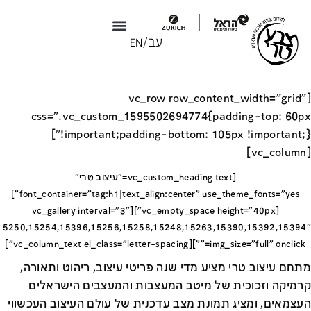
צבע טרי X טולמנ׳ס
צבע טרי 2026
[vc_row row_content_width="grid"
css=".vc_custom_1595502694774{padding-top: 60px
!important;padding-bottom: 105px !important;}"]
[vc_column]
[vc_custom_heading text="עיצוב טרי"
font_container="tag:h1|text_align:center" use_theme_fonts="yes"]
[vc_empty_space height="40px"][vc_gallery interval="3"
15250,15254,15396,15256,15258,15248,15263,15390,15392,15394"
img_size="full" onclick=""][vc_column_text el_class="letter-spacing"]
מתחם עיצוב טרי מציע מדי שנה פריטי עיצוב, ריהוט ותאורה,
קרמיקה וזכוכית של מיטב המעצבות והמעצבים הישראלים
העצמאים, ומציג תמונת מצב עדכנית של עולם העיצוב העכשווי