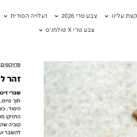
צת עלינו
צבע טרי 2026
הגלויה הסודית
צבע טרי X טולמנ׳ס
פרויקטים 
זהר ל
שברי זיכר
תוך סיוט,
היסוד. כש
החזיקו מע
קוביה שהי
להשבר ועד