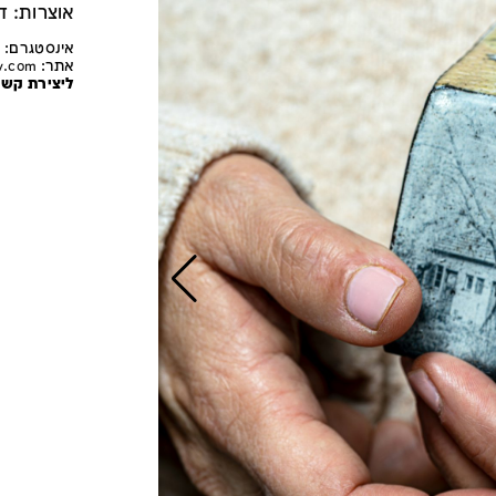
אוצרות: ד״
אינסטגרם: zohar lev ceramic
אתר:
v.com
ליצירת קשר: ozi@gmail.com