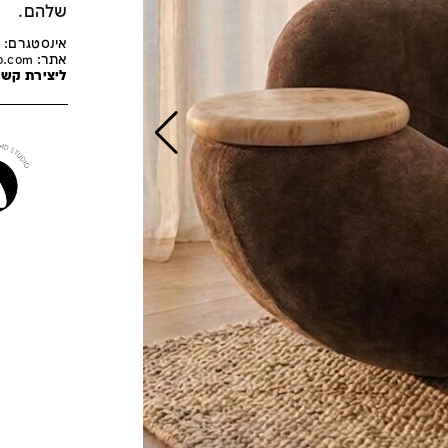
שלהם.
אינסטגרם: @iymd_
אתר:
o.com
ליצירת קש