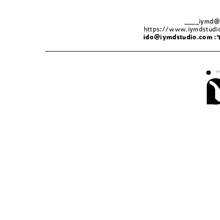
___
https://www.iymdstudi
ר:
ido@iymdstudio.com