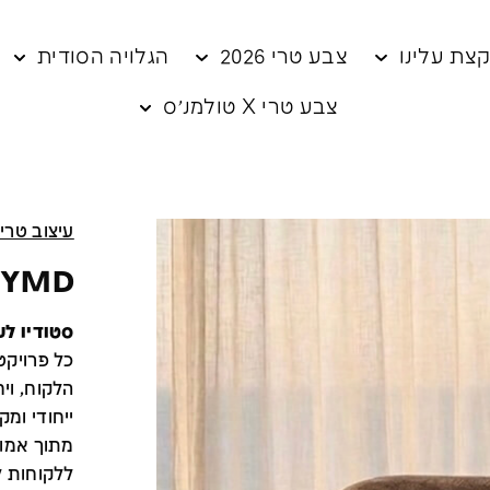
צת עלינו
צבע טרי 2026
הגלויה הסודית
צבע טרי X טולמנ׳ס
עיצוב טרי
IYMD סטודי
סטודיו לע
כל פרויקט
הלקוח, וי
ייחודי ומק
מתוך אמונ
ללקוחות 