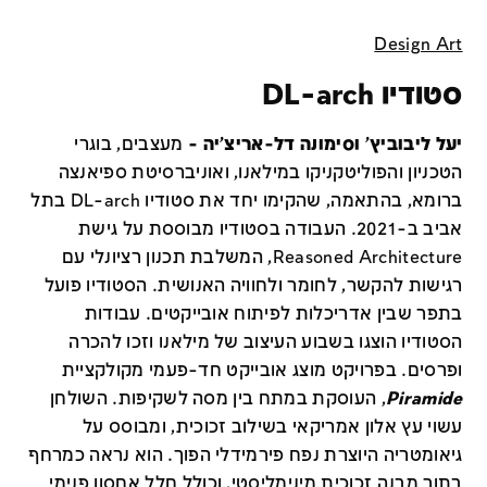
Design Art
סטודיו DL-arch
יעל ליבוביץ' וסימונה דל-אריצ'יה -
מעצבים, בוגרי
הטכניון והפוליטקניקו במילאנו, ואוניברסיטת ספיאנצה
ברומא, בהתאמה, שהקימו יחד את סטודיו DL-arch בתל
אביב ב-2021. העבודה בסטודיו מבוססת על גישת
Reasoned Architecture, המשלבת תכנון רציונלי עם
רגישות להקשר, לחומר ולחוויה האנושית. הסטודיו פועל
בתפר שבין אדריכלות לפיתוח אובייקטים. עבודות
הסטודיו הוצגו בשבוע העיצוב של מילאנו וזכו להכרה
ופרסים.
בפרויקט מוצג אובייקט חד-פעמי מקולקציית
Piramide
, העוסקת במתח בין מסה לשקיפות. השולחן
עשוי עץ אלון אמריקאי בשילוב זכוכית, ומבוסס על
גיאומטריה היוצרת נפח פירמידלי הפוך. הוא נראה כמרחף
בתוך מבנה זכוכית מינימליסטי, וכולל חלל אחסון פנימי