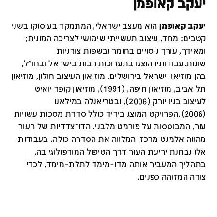
יעקב קאופמן
יעקב קאופמן
הוא מעצב ישראלי, המתמקד בעיסוקו בשני
קטבים:
מחד, עיצוב תעשייתי שימושי לצריכה המונית;
ומאידך, עורך ניסויים בחומר ובשפות צורניות
שונות.
עבודותיו הוצגו בתערוכות רבות בישראל ובחו"ל,
בהן מוזיאון ישראל בירושלים, מוזיאון העיצוב חולון, מוזיאון
תל אביב, מוזיאון חיפה, (1991), מוזיאון קופר יואיט
לעיצוב בניו יורק (2006), ובטריאנלה במילאנו
(2006).
הפרויקט המוצג ביריד כולל סדרת מסכות עשויות
עור, המבוססות על פורמט מלבני. הדו־צדדיות של העור
מהווה אלמנט מרכזי המלווה את הסדרה כולה. בעבודות
אלו נבחנת יריעת העור דרך הטיפול המורפולוגי בה,
בתהליך המעביר אותה מדו-מימד לתלת-מימד, לכדי
צורה המזוהה כפנים.