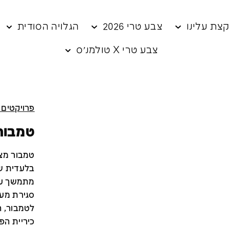
צת עלינו
צבע טרי 2026
הגלויה הסודית
צבע טרי X טולמנ׳ס
פרויקטים 
טמבור
בלעדית של
מתמשך עם
לטמבור, 
כיריית ה