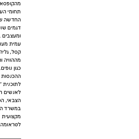
מהקופסא"
תחומי העי
דגמים שונ
ומעצבים ב
עמית מעוז
קסל, גליה
מההוויה ו
כגון נופי
ההכנסות מ
לתוכנית "
לאנשים ה
הצבאי, ה
במשרד הב
מקצועית ו
לטראומה.