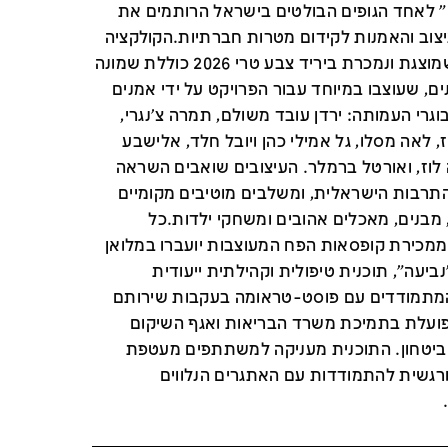
 לאחד הגופים הבולטים בישראל הרותמים את
צוב והאמנות לקידום מטרות חברתיות.
הקולקציה
החדשה שמוצגת ונמכרת ביריד צבע טרי 2026 כוללת שמונה
ים, שעוצבו במיוחד עבור הפרויקט על ידי אמנים
וגרי העמותה: ירדן עובד משולם, תמרה צ’נגרי,
, לאה מסלו, גל אמילי כהן ויובל חלד, אלישבע
 לוז, ואורטל ברמלר. העיצובים שואבים השראה
התרבות הישראלית, ומשלבים מוטיבים מקומיים
ם, מבנים, מאכלים אהובים ומשחקי ילדות.
כל
מכירת קופסאות הפח המעוצבות יועברו במלואן
נביעה", תוכנית טיפולית וקהילתית ייעודית
מתמודדים עם פוסט-טראומה בעקבות שירותם
פועלת בתמיכת משרד הבריאות ואגף השיקום
יטחון. התוכנית מעניקה למשתתפים מעטפת
רגשית להתמודדות עם האתגרים הנלווים