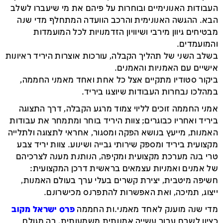
העבודות האנונימיים ובוחרות על פיהם את מי שיעברו לשלב
הבא. ההגשה האנונימית והרכב הוועדה המתחלף מדי שנה
מבטיחים גיוון מירבי ושיוויון הזדמנויות לכל המועמדות
והמועמדים.
בשלב השני של תהליך הקבלה, עורכות אוצרות היריד ראיונות
אישיים עם האמניות והאמנים.
ביקור סטודיו מתקיים אצל כל אחת ואחד מאמני החממה,
במהלכו נבחרות העבודות שיוצגו ביריד.
אמני החממה זוכים לליוי צמוד מרגע הקבלה, דרך התצוגה
ביריד ואחריו כבוגרים; צוות היריד בוחר ומתמחר את עבודות
האמנות, מייעץ בנושא הפקה ומסגור, אחראי לתצוגה ולתלייה
מקצועית ביריד ומספק שירותי גבייה ושינוע. צוות יריד צבע
טרי בנה מערכת מקצועית ומקיפה, הנותנת מענה לצרכיהם
של אמנים ואמניות עצמאים בראשית דרכן המקצועית:
חשיפה מיטבית, יצירת קשרים בעלי ערך בעולם האמנות,
ייצוג, תמיכה, ואת האפשרות להתפרנס מכישרונם.
מדי שנה מוענק לאחד מאמני.ות החממה
פרס ישראל מקוב
כציון לשבח עבור עשייה אמנותית משמעותית, בה מגולם