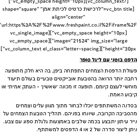
[/vc_column_text][vc_empty_space height="10px"]
[vc_btn title="לרכישת כרטיס לכיתת אמן" shape="square"
align="center"
[vc_empty_space height="10px"][vc_single_image
image="21524" img_size="large"][vc_empty_space
height="30px"][vc_column_text el_class="letter-spacing"]
הדפס בוטני עם ליגל סופר
פעולת הדפסת הצמחים התפתחה ביפן, בה היא חלק מתופעה
רחבה יותר הרואה בהטבעת אובייקטים טבעיים בעולם תיעוד
מוחשי לעצם קיומם. תופעה זו מכונה ׳שאשין׳ – העתק אמיתי או
קיבוע האמת.
בסדנה המשתתפים יוכלו לבחור מתוך מגוון עלים וצמחים
מהסביבה הקרובה, שיונחו בפניהם. תהליך הטבעת הצמחים על
נייר עיתון יתבצע בכמה שלבים באמצעות גלגלת ספוג עם צבע.
ניתן ליצור סדרה של 2 או 4 הדפסים למשתתף.