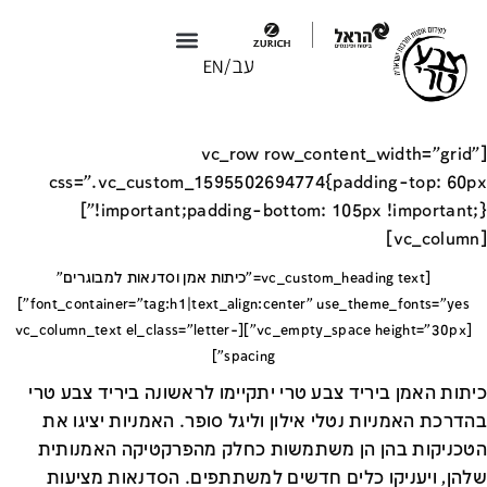
צבע טרי X טולמנ׳ס
צבע טרי 2026
[vc_row row_content_width="grid"
css=".vc_custom_1595502694774{padding-top: 60px
!important;padding-bottom: 105px !important;}"]
[vc_column]
[vc_custom_heading text="כיתות אמן וסדנאות למבוגרים"
font_container="tag:h1|text_align:center" use_theme_fonts="yes"]
[vc_empty_space height="30px"][vc_column_text el_class="letter-
spacing"]
כיתות האמן ביריד צבע טרי יתקיימו לראשונה ביריד צבע טרי
בהדרכת האמניות נטלי אילון וליגל סופר. האמניות יציגו את
הטכניקות בהן הן משתמשות כחלק מהפרקטיקה האמנותית
שלהן, ויעניקו כלים חדשים למשתתפים. הסדנאות מציעות